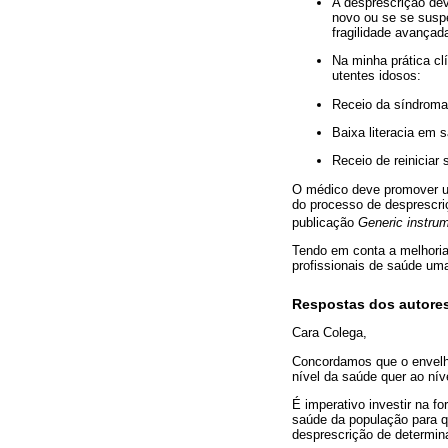
A desprescrição dev
novo ou se se susp
fragilidade avançad
Na minha prática cl
utentes idosos:
Receio da síndroma
Baixa literacia em 
Receio de reiniciar
O médico deve promover um
do processo de desprescriç
publicação
Generic instrum
Tendo em conta a melhoria
profissionais de saúde uma 
Respostas dos autore
Cara Colega,
Concordamos que o envelhe
nível da saúde quer ao nív
É imperativo investir na 
saúde da população para q
desprescrição de determin