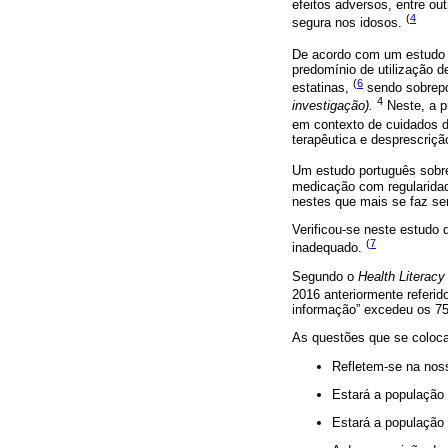
efeitos adversos, entre ou
(
4
segura nos idosos.
De acordo com um estudo 
predomínio de utilização d
(
6
estatinas,
sendo sobrepon
4
investigação).
Neste, a pr
em contexto de cuidados d
terapêutica e desprescriç
Um estudo português sobre
medicação com regularidad
nestes que mais se faz sent
Verificou-se neste estudo 
(
7
inadequado.
Segundo o
Health Literacy
2016 anteriormente referi
informação” excedeu os 75
As questões que se coloca
Refletem-se na noss
Estará a população
Estará a população 