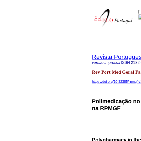
Revista Portugues
versão impressa
ISSN
2182
Rev Port Med Geral Fa
https://doi.org/10.32385/rpmgf.
Polimedicação no 
na RPMGF
Polypharmacy in the e