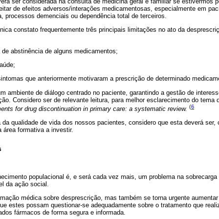
erá ser considerada na consulta de medicina geral e familiar se estivermos 
eitar de efeitos adversos/interações medicamentosas, especialmente em pa
a, processos demenciais ou dependência total de terceiros.
ínica constato frequentemente três principais limitações no ato da desprescr
 de abstinência de alguns medicamentos;
saúde;
 sintomas que anteriormente motivaram a prescrição de determinado medicam
 ambiente de diálogo centrado no paciente, garantindo a gestão de interess
ão. Considero ser de relevante leitura, para melhor esclarecimento do tema 
(
6
ents for drug discontinuation in primary care: a systematic review.
 da qualidade de vida dos nossos pacientes, considero que esta deverá ser,
área formativa a investir.
s
cimento populacional é, e será cada vez mais, um problema na sobrecarga 
el da ação social.
formação médica sobre desprescrição, mas também se torna urgente aumentar o
ue estes possam questionar-se adequadamente sobre o tratamento que realiz
ados fármacos de forma segura e informada.