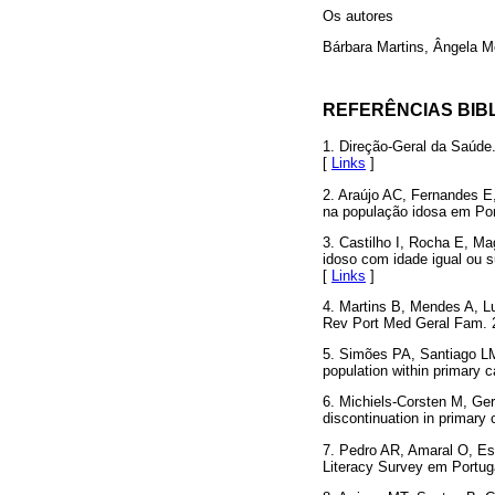
Os autores
Bárbara Martins, Ângela M
REFERÊNCIAS BIB
1. Direção-Geral da Saúde
[
Links
]
2. Araújo AC, Fernandes E
na população idosa em Por
3. Castilho I, Rocha E, Ma
idoso com idade igual ou 
[
Links
]
4. Martins B, Mendes A, Lu
Rev Port Med Geral Fam. 2
5. Simões PA, Santiago LM,
population within primary 
6. Michiels-Corsten M, Ger
discontinuation in primary
7. Pedro AR, Amaral O, Es
Literacy Survey em Portug