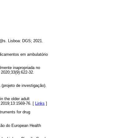
d@s. Lisboa: DGS; 2021.
dicamentos em ambulatório
lmente inapropriada no
 2020;33(9):622-32.
(projeto de investigação).
n the older adult
. 2019;13:1569-76. [
Links
]
truments for drug
ação do European Health