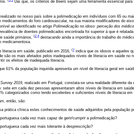
tros.
Daí que, os critérios de Beers sejam uma ferramenta essencial para g
realizado no nosso país sobre a polimedicação em indivíduos com 65 ou ma
e medicamentos do foro cardiovascular, na sua maioria modificadores do eixo 
ível ao identificado no artigo
Polimedicação no idoso: perceção dos médicos
evalência de doentes polimedicados encontrada foi superior à que é relatada
(
2
,
4
e saúde primários,
destacando ainda a importância do trabalho do médico
ão medicamentosa.
(
7
 literacia em saúde, publicado em 2016,
indica que os idosos e aqueles q
e são os mais afetados pelos inadequados níveis de literacia em saúde no 
ir os efeitos de inadequada literacia.
que 61% da população inquirida apresenta um nível de literacia geral em saú
 Survey 2019,
realizado em Portugal, constata-se uma realidade diferente da
do: sete em cada dez pessoas apresentaram altos níveis de literacia em saúd
% categorizados como tendo excelentes e suficientes níveis de literacia em
m, então, são:
a prática clínica estes conhecimentos de saúde adquiridos pela população 
 portuguesa cada vez mais capaz de gerir/cumprir a polimedicação?
portuguesa cada vez mais tolerante à desprescrição?