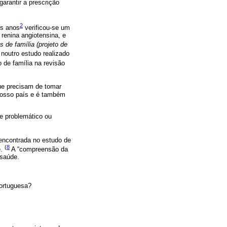
arantir a prescrição
2
is anos
verificou-se um
renina angiotensina, e
 de família (projeto de
 noutro estudo realizado
 de família na revisão
ue precisam de tomar
nosso país e é também
de problemático ou
 encontrada no estudo de
(
8
e.
A “compreensão da
 saúde.
portuguesa?