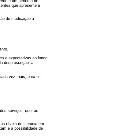
perante um sintoma de
cientes que apresentem
ição de medicação a
ento.
es e expectativas ao longo
da desprescrição, a
 cada vez mais, para os
dos serviços, quer ao
s níveis de literacia em
am e a possibilidade de