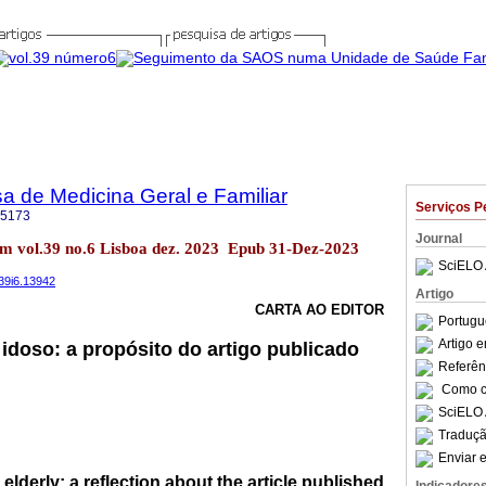
a de Medicina Geral e Familiar
Serviços P
-5173
Journal
m vol.39 no.6 Lisboa dez. 2023 Epub 31-Dez-2023
SciELO 
v39i6.13942
Artigo
CARTA AO EDITOR
Portugu
Artigo 
idoso: a propósito do artigo publicado
Referên
Como ci
SciELO 
Traduçã
Enviar e
lderly: a reflection about the article published