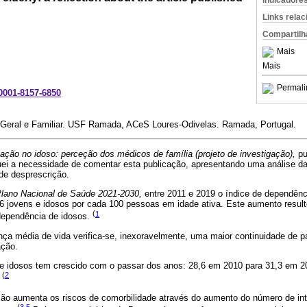
Indicadore
Links rela
Compartilh
Mais
Mais
Permali
-0001-8157-6850
 Geral e Familiar. USF Ramada, ACeS Loures-Odivelas. Ramada, Portugal.
ação no idoso: perceção dos médicos de família (projeto de investigação),
pu
quei a necessidade de comentar esta publicação, apresentando uma análise da
de desprescrição.
lano Nacional de Saúde 2021-2030,
entre 2011 e 2019 o índice de dependênci
6 jovens e idosos por cada 100 pessoas em idade ativa. Este aumento resul
(
1
dependência de idosos.
a média de vida verifica-se, inexoravelmente, uma maior continuidade de p
ação.
e idosos tem crescido com o passar dos anos: 28,6 em 2010 para 31,3 em 2
(
2
.
ção aumenta os riscos de comorbilidade através do aumento do número de i
(
3
,
5