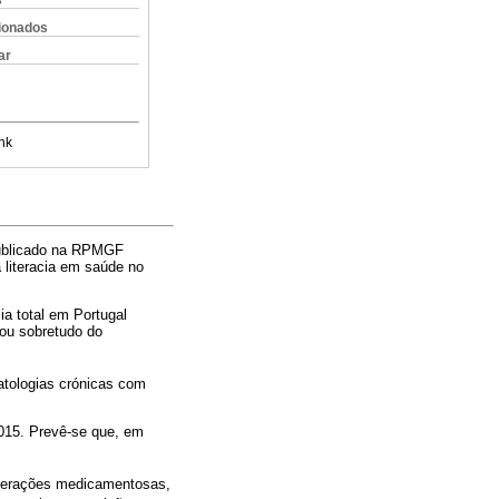
s
cionados
ar
nk
blicado na RPMGF
 literacia em saúde no
a total em Portugal
tou sobretudo do
atologias crónicas com
015. Prevê-se que, em
nterações medicamentosas,