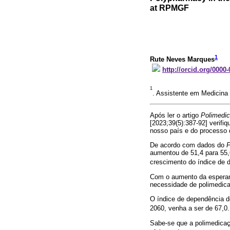
at RPMGF
1
Rute Neves Marques
http://orcid.org/0000
1
. Assistente em Medicina
Após ler o artigo
Polimedic
[2023;39(5):387-92] verifi
nosso país e do processo 
De acordo com dados do
P
aumentou de 51,4 para 55,
crescimento do índice de 
Com o aumento da esperanç
necessidade de polimedic
O índice de dependência d
2060, venha a ser de 67,0
Sabe-se que a polimedica