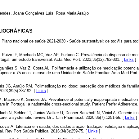
endes, Joana Gonçalves Luís, Rosa Maria Araújo
LIOGRÁFICAS
. Plano nacional de saúde 2021-2030 - Saúde sustentável: de tod@s para to
, Ruivo IF, Machado MC, Vaz AF, Furtado C. Prevalência da dispensa de me
tugal: um estudo transversal. Acta Med Port. 2023;36(12):792-801. [
Links
]
galhães S, Vaz Z, Costa AL. Polifarmácia e utilização de medicação potencia
superior a 75 anos: o caso de uma Unidade de Saúde Familiar. Acta Med Port.
ís JG, Araújo RM. Polimedicação no idoso: perceção dos médicos de família 
023;39(5):387-92. [
Links
]
 Maurício K, Simões JA. Prevalence of potentially inappropriate medication i
care in Portugal: a nationwide cross-sectional study. Patient Prefer Adherence
lach N, Schleef T, Junius-Walker U, Donner-Banzhoff N, Viniol A. Generic ins
 care: a systematic review. Br J Clin Pharmacol. 2020;86(7):1251-66. [
Links
]
coval A. Literacia em saúde, dos dados à ação: tradução, validação e aplic
al. Rev Port Saúde Pública. 2016;34(3):259-75. [
Links
]