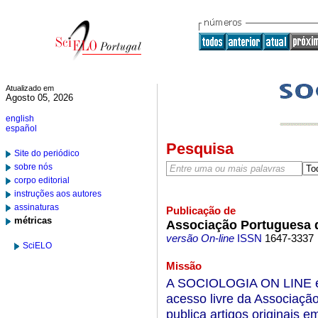
Atualizado em
Agosto 05, 2026
english
español
Pesquisa
Site do periódico
sobre nós
corpo editorial
instruções aos autores
assinaturas
Publicação de
métricas
Associação Portuguesa 
versão On-line
ISSN
1647-3337
SciELO
Missão
A SOCIOLOGIA ON LINE é u
acesso livre da Associação
publica artigos originais 