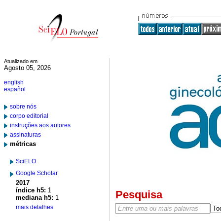
Atualizado em
Agosto 05, 2026
english
español
sobre nós
corpo editorial
instruções aos autores
assinaturas
métricas
SciELO
Google Scholar
2017
índice h5:
1
Pesquisa
mediana h5:
1
mais detalhes