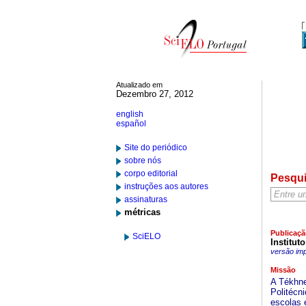
Atualizado em
Dezembro 27, 2012
english
español
Site do periódico
sobre nós
corpo editorial
Pesqu
instruções aos autores
assinaturas
métricas
Publicaçã
SciELO
Institut
versão im
Missão
A Tékhne
Politécn
escolas e