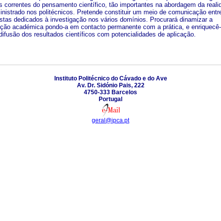
es correntes do pensamento científico, tão importantes na abordagem da reali
inistrado nos politécnicos. Pretende constituir um meio de comunicação entr
istas dedicados à investigação nos vários domínios. Procurará dinamizar a
ação académica pondo-a em contacto permanente com a prática, e enriquecê-
difusão dos resultados científicos com potencialidades de aplicação.
Instituto Politécnico do Cávado e do Ave
Av. Dr. Sidónio Pais, 222
4750-333 Barcelos
Portugal
geral@ipca.pt