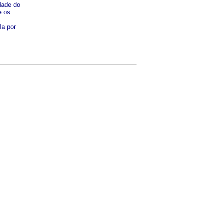
dade do
e os
la por