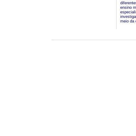
diferent
ensino m
especial
investig
meio da 