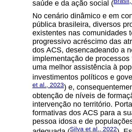
Brasil
saúde e da ação social (
No cenário dinâmico e em co
pública brasileira, diversos 
existentes nas comunidades t
progressivo acréscimo das at
dos ACS, desencadeando a n
implementação de processos f
uma melhor assistência à pop
investimentos políticos e gove
et al., 2023
) e, consequenteme
obtenção de níveis de formaç
intervenção no território. Por
formativas dos ACS para a su
pessoa idosa e de populações
Silva et al., 2022
adequada (
). E