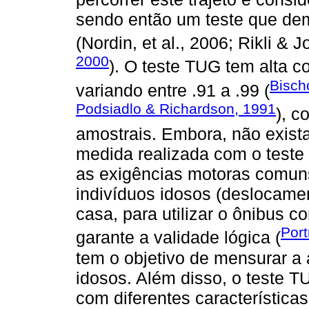
sendo então um teste que dem
(Nordin, et al., 2006; Rikli &
2000
). O teste TUG tem alta co
Bischo
variando entre .91 a .99 (
Podsiadlo & Richardson, 1991
), c
amostrais. Embora, não exista
medida realizada com o teste 
as exigências motoras comuns
indivíduos idosos (deslocame
casa, para utilizar o ônibus c
Por
garante a validade lógica (
tem o objetivo de mensurar a 
idosos. Além disso, o teste T
com diferentes características