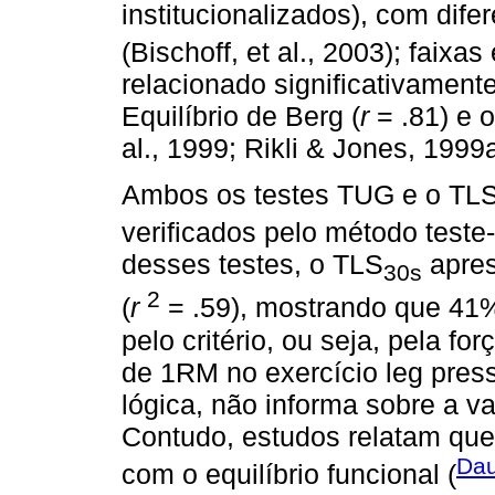
institucionalizados), com dife
(Bischoff, et al., 2003); faixas 
relacionado significativament
Equilíbrio de Berg (
r
= .81) e o
al., 1999; Rikli & Jones, 1999a
Ambos os testes TUG e o TL
verificados pelo método teste
desses testes, o TLS
apres
30s
2
(
r
= .59), mostrando que 41%
pelo critério, ou seja, pela 
de 1RM no exercício leg press
lógica, não informa sobre a v
Contudo, estudos relatam que
Dau
com o equilíbrio funcional (