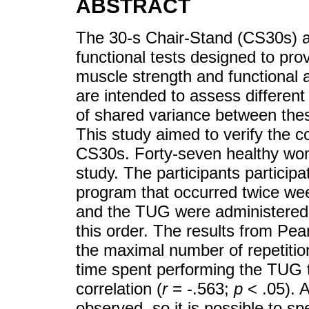
ABSTRACT
The 30-s Chair-Stand (CS30s) 
functional tests designed to pro
muscle strength and functional ag
are intended to assess different 
of shared variance between thes
This study aimed to verify the 
CS30s. Forty-seven healthy wome
study. The participants particip
program that occurred twice we
and the TUG were administered t
this order. The results from Pea
the maximal number of repetitio
time spent performing the TUG t
correlation (
r
= -.563;
p
< .05). 
observed, so it is possible to sp