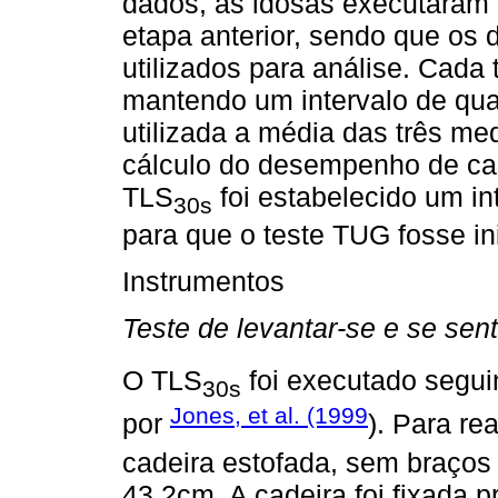
dados, as idosas executaram 
etapa anterior, sendo que os 
utilizados para análise. Cada 
mantendo um intervalo de quat
utilizada a média das três me
cálculo do desempenho de ca
TLS
foi estabelecido um i
30s
para que o teste TUG fosse in
Instrumentos
Teste de levantar-se e se sen
O TLS
foi executado segu
30s
Jones, et al. (1999
por
). Para re
cadeira estofada, sem braços
43.2cm. A cadeira foi fixada