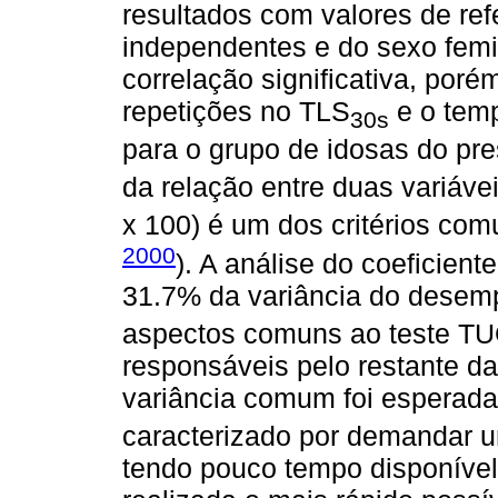
resultados com valores de ref
independentes e do sexo fem
correlação significativa, por
repetições no TLS
e o temp
30s
para o grupo de idosas do pres
da relação entre duas variávei
x 100) é um dos critérios com
2000
). A análise do coeficien
31.7% da variância do dese
aspectos comuns ao teste TUG
responsáveis pelo restante d
variância comum foi esperada
caracterizado por demandar 
tendo pouco tempo disponível,