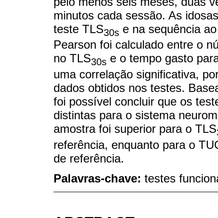
pelo menos seis meses, duas v
minutos cada sessão. As idosa
teste TLS
e na sequência ao 
30s
Pearson foi calculado entre o 
no TLS
e o tempo gasto para
30s
uma correlação significativa, po
dados obtidos nos testes. Base
foi possível concluir que os te
distintas para o sistema neur
amostra foi superior para o TLS
referência, enquanto para o TU
de referência.
Palavras-chave:
testes funcion