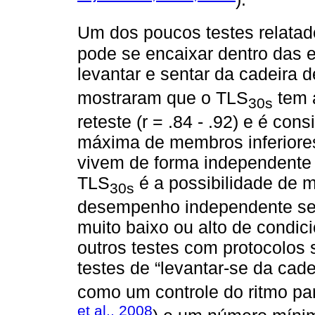
Um dos poucos testes relatados
pode se encaixar dentro das 
levantar e sentar da cadeira 
mostraram que o TLS
tem a
30s
reteste (r = .84 - .92) e é con
máxima de membros inferiores
vivem de forma independent
TLS
é a possibilidade de 
30s
desempenho independente se 
muito baixo ou alto de condic
outros testes com protocolos s
testes de “levantar-se da cad
como um controle do ritmo pa
et al., 2008