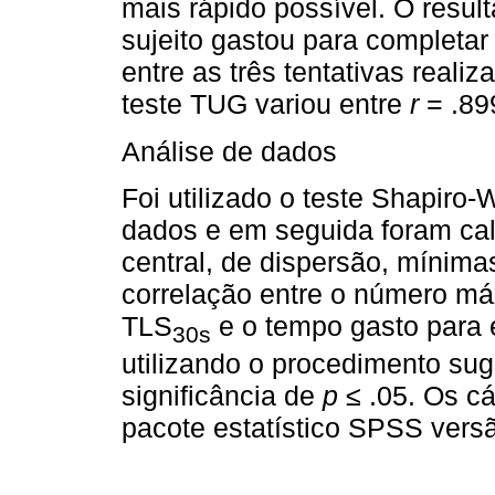
mais rápido possível. O result
sujeito gastou para completar 
entre as três tentativas real
teste TUG variou entre
r
= .899
Análise de dados
Foi utilizado o teste Shapiro-
dados e em seguida foram ca
central, de dispersão, mínima
correlação entre o número má
TLS
e o tempo gasto para e
30s
utilizando o procedimento sug
significância de
p
≤ .05. Os cá
pacote estatístico SPSS versã