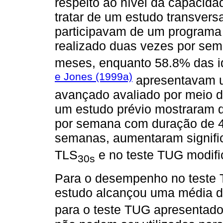
respeito ao nível da capacidad
tratar de um estudo transversa
participavam de um programa d
realizado duas vezes por sem
meses, enquanto 58.8% das id
e Jones (1999a)
apresentavam u
avançado avaliado por meio d
um estudo prévio mostraram q
por semana com duração de 4
semanas, aumentaram signif
TLS
e no teste TUG modifi
30s
Para o desempenho no teste 
estudo alcançou uma média de 
para o teste TUG apresentado