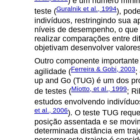
) e um número míni
Guralnik et al., 1994
teste (
), pod
indivíduos, restringindo sua 
níveis de desempenho, o que i
realizar comparações entre dif
objetivam desenvolver valores
Outro componente importante d
Ferreira & Gobi, 2003
agilidade (
;
up and Go (TUG) é um dos pro
Miotto, et al., 1999
de testes (
; Ri
estudos envolvendo indivíduo
et al., 2006
). O teste TUG reque
posição assentada e se movi
determinada distância em traj
percorrer este trajeto é consi