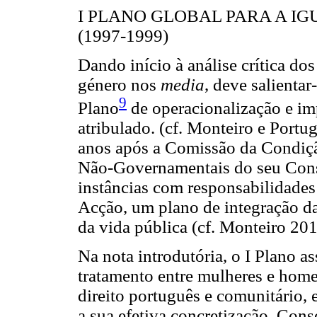
I PLANO GLOBAL PARA A I
(1997-1999)
Dando início à análise crítica do
género nos
media
, deve salientar
9
Plano
de operacionalização e i
atribulado. (cf. Monteiro e Port
anos após a Comissão da Condiçã
Não-Governamentais do seu Cons
instâncias com responsabilidade
Acção, um plano de integração d
da vida pública (cf. Monteiro 201
Na nota introdutória, o I Plano a
tratamento entre mulheres e hom
direito português e comunitário, e
a sua efetiva concretização. Con