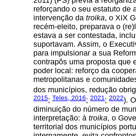
2011) (PS) previa a reorganiza
reforçando o seu estatuto de 
intervenção da
troika
, o XIX 
recém-eleito, preparava o (re
estava a ser contestada, incl
suportavam. Assim, o Executi
para impulsionar a sua Reforma
contrapôs uma proposta que 
poder local: reforço da coope
metropolitanas e comunidades 
dos municípios, redução obrig
2015
Teles, 2016
2021
2022
;
;
;
). 
diminuição do número de muni
interpretação: à
troika
, o Gove
territorial dos municípios po
internamente, evita confronto