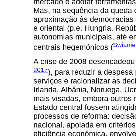
mercado e adotar ferramentas
Mas, na sequência da queda d
aproximação às democracias o
e oriental (p.e. Hungria, Rep
autonomias municipais, até e
Swiani
centrais hegemónicos (
A crise de 2008 desencadeou
2017
), para reduzir a despesa
serviços e racionalizar as de
Irlanda, Albânia, Noruega, Ucr
mais visadas, embora outros ní
Estado central fossem atingi
processos de reforma: decis
nacional, apoiada em critéri
eficiência económica, envolve