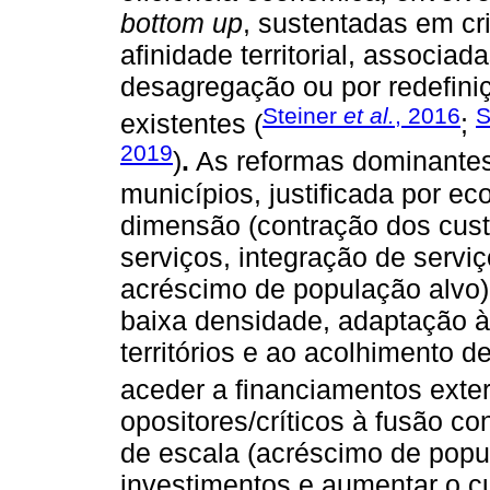
bottom up
, sustentadas em cri
afinidade territorial, associa
desagregação ou por redefiniçã
Steiner
et al.
, 2016
S
existentes (
;
2019
)
.
As reformas dominante
municípios, justificada por e
dimensão (contração dos cust
serviços, integração de servi
acréscimo de população alvo)
baixa densidade, adaptação 
territórios e ao acolhimento 
aceder a financiamentos exter
opositores/críticos à fusão 
de escala (acréscimo de popul
investimentos e aumentar o c