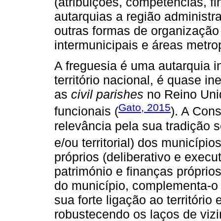
(atribuições, competências, 
autarquias a região administra
outras formas de organização 
intermunicipais e áreas metrop
A freguesia é uma autarquia in
território nacional, é quase i
as
civil parishes
no Reino Uni
Gato, 2015
funcionais (
). A Cons
relevância pela sua tradição 
e/ou territorial) dos municípios
próprios (deliberativo e execu
património e finanças própri
do município, complementa-o 
sua forte ligação ao territóri
robustecendo os laços de viz