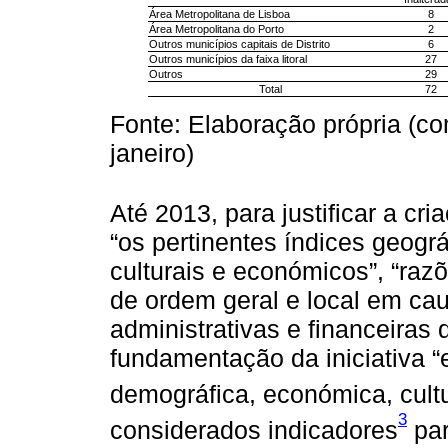
Área Metropolitana de Lisboa
8
Área Metropolitana do Porto
2
Outros municípios capitais de Distrito
6
Outros municípios da faixa litoral
27
Outros
29
Total
72
Fonte: Elaboração própria (c
janeiro)
Até 2013, para justificar a cr
“os pertinentes índices geográ
culturais e económicos”, “razõ
de ordem geral e local em c
administrativas e financeiras
fundamentação da iniciativa 
demográfica, económica, cultu
3
considerados indicadores
par