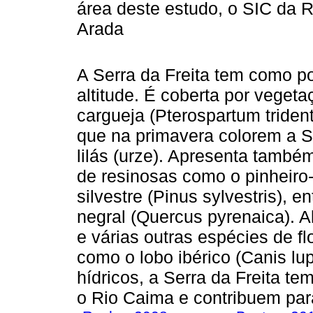
área deste estudo, o SIC da R
Arada
A Serra da Freita tem como p
altitude. É coberta por vegeta
cargueja (Pterospartum trident
que na primavera colorem a Se
lilás (urze). Apresenta tamb
de resinosas como o pinheiro-
silvestre (Pinus sylvestris), 
negral (Quercus pyrenaica). Al
e várias outras espécies de fl
como o lobo ibérico (Canis lu
hídricos, a Serra da Freita te
o Rio Caima e contribuem para