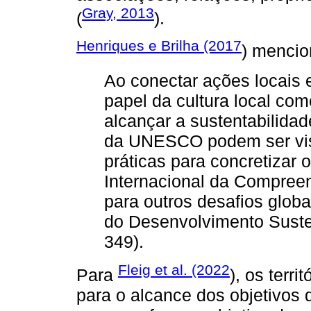
Gray, 2013
(
).
Henriques e Brilha (2017
) menci
Ao conectar ações locais 
papel da cultura local co
alcançar a sustentabilida
da UNESCO podem ser vis
práticas para concretizar 
Internacional da Compreen
para outros desafios glob
do Desenvolvimento Suste
349).
Fleig et al. (2022
Para
), os terr
para o alcance dos objetivos