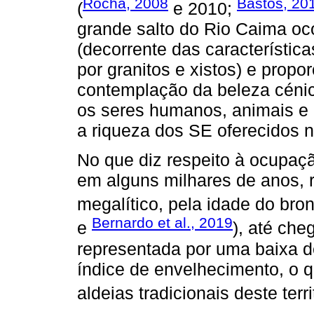
Rocha, 2008
Bastos, 20
(
e 2010;
grande salto do Rio Caima oc
(decorrente das característic
por granitos e xistos) e prop
contemplação da beleza cénic
os seres humanos, animais e a
a riqueza dos SE oferecidos ne
No que diz respeito à ocupaçã
em alguns milhares de anos, 
megalítico, pela idade do bro
Bernardo et al., 2019
e
), até che
representada por uma baixa d
índice de envelhecimento, o 
aldeias tradicionais deste terri