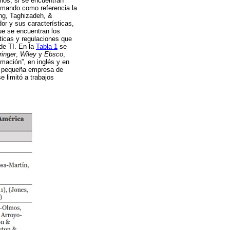
rnos, si se encuentran
Tomando como referencia la
ing, Taghizadeh, &
or y sus características,
que se encuentran los
ticas y regulaciones que
de TI. En la
Tabla 1
se
ringer
,
Wiley
y
Ebsco
,
mación”, en inglés y en
y pequeña empresa de
 limitó a trabajos