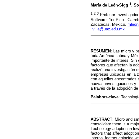
1
María de León-Sigg
, S
1
2
3
Profesor Investigador
Software, 1er Piso. Carre
Zacatecas, México.
mleon
jlvilla@uaz.edu.mx
RESUMEN
: Las micro y p
toda América Latina y Méxi
importante de interés. Sin
factores que afectan la ad
realizó una investigación 
empresas ubicadas en la zo
con aquellos encontrados en
nuevas investigaciones y 
a través de la adopción de
Palabras-clave
: Tecnologí
ABSTRACT
: Micro and sm
consolidate them is a major
Technology adoption in low 
factors that affect adopti
internal factors coincide w