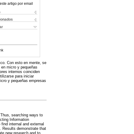
este artigo por email
s
cionados
ar
nk
ico. Con esto en mente, se
ón en micro y pequeñas
ores internos coinciden
ilizarse para iniciar
 micro y pequeñas empresas
. Thus, searching ways to
cting Information
find internal and external
o. Results demonstrate that
tiate new research and to