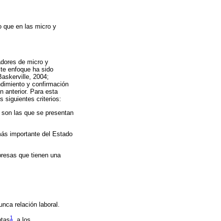
o que en las micro y
adores de micro y
te enfoque ha sido
Baskerville, 2004;
ndimiento y confirmación
n anterior. Para esta
 siguientes criterios:
 son las que se presentan
más importante del Estado
presas que tienen una
nca relación laboral.
1
ntas
, a los