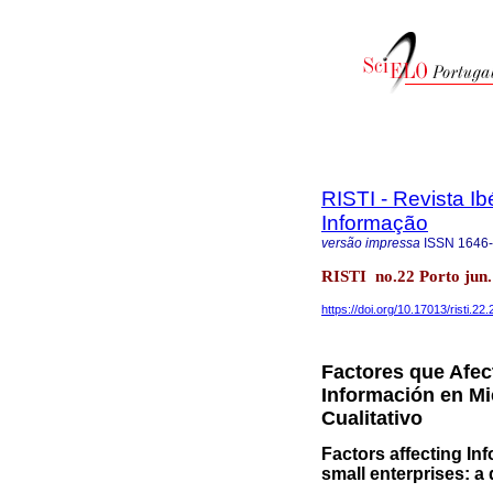
RISTI - Revista I
Informação
versão impressa
ISSN
1646
RISTI no.22 Porto jun.
https://doi.org/10.17013/risti.22
Factores que Afec
Información en M
Cualitativo
Factors affecting In
small enterprises: a 