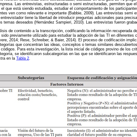
presa. Las entrevistas, estructuradas o semi estructuradas, permiten que el
 el que está siendo estudiada, estudiar el comportamiento de los participante
ipantes ven como relevante e importante (Babbie, 2009). Las entrevistas semi 
entrevistador tiene la libertad de introducir preguntas adicionales para preci
os temas deseados (Hernández Sampieri, 2010). Las entrevistas fueron graba
isis de contenido a la transcripción, codificando la información recuperada d
a sido previamente utilizado para estudiar la adopción de las TI en diferentes
re, 2014; Rese, Schreiber, & Baier, 2014). El proceso de codificación implic
tegorías que concentran las ideas, conceptos o temas similares descubiertos 
de códigos. Para esta investigación, la lista inicial de códigos provino de los cr
tegoría, se identificaron subcategorías en las que se identificaron las respue
tra en la
Tabla 2
.