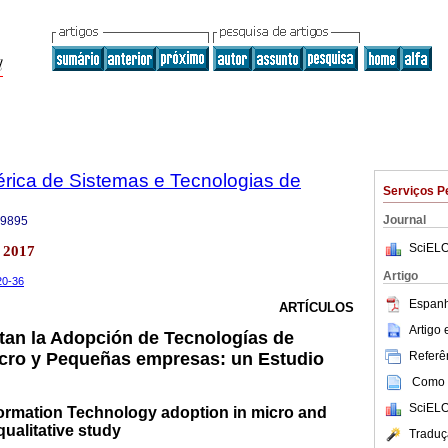
bérica de Sistemas e Tecnologias de
Serviços P
Journal
-9895
SciELO
 2017
Artigo
.20-36
Espanh
ARTÍCULOS
Artigo
tan la Adopción de Tecnologías de
Referên
icro y Pequeñas empresas: un Estudio
Como c
SciELO
formation Technology adoption in micro and
qualitative study
Traduç