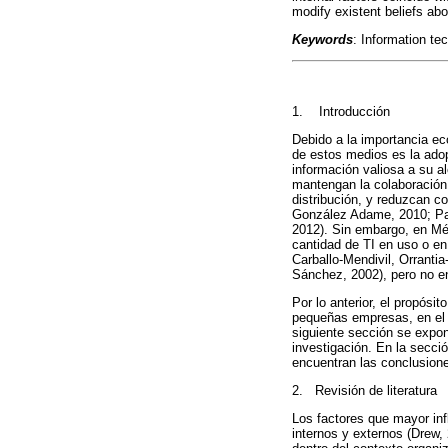
modify existent beliefs abo
Keywords
: Information te
1. Introducción
Debido a la importancia e
de estos medios es la adop
información valiosa a su a
mantengan la colaboración
distribución, y reduzcan 
González Adame, 2010; Par
2012). Sin embargo, en Méx
cantidad de TI en uso o e
Carballo-Mendivil, Orrant
Sánchez, 2002), pero no en
Por lo anterior, el propósi
pequeñas empresas, en el c
siguiente sección se expone
investigación. En la secci
encuentran las conclusiones
2. Revisión de literatura
Los factores que mayor in
internos y externos (Drew,