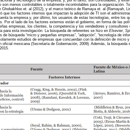
acional y tecnológico de la empresa, y, por lo tanto, son controlables; y exte
nto son menos controlables o totalmente incontrolables para la organización. 
de Ghobakhloo et. al (2012), y el marco teórico de Ramaya et. al (Ramayah, L
 que los factores internos que impactan la adopción de TI son el administrad
uenta la empresa y, por último, los usuarios de estas tecnologías, entre los 
 Por el lado de los factores externos están el gobierno, en forma de las polí
eñas empresas, los clientes, la competencia y los vendedores y consultores 
ada para esta investigación. La búsqueda de referentes se hizo en
Elsevier
,
Sp
s de búsqueda “micro y pequeñas empresas”, “adopción”, “tecnología de infor
solamente estudios de empresas que concuerdan con la definición de micro 
ón oficial mexicana (Secretaría de Gobernación, 2009). Además, la búsqueda se
 2015.