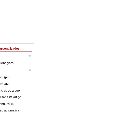
ersonalizados
 Analytics
ol (pdf)
 em XML
cias do artigo
itar este artigo
 Analytics
ão automática