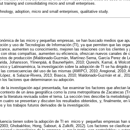
ut training and consolidating micro and small enterprises.
chnology, adoption, micro and small enterprises, qualitative study.
conómica de las micro y pequeñas empresas, se han buscado medios que apun
ción y uso de Tecnologías de Información (TI), ya que permiten que las org
lcance, aumenten su conocimiento, mejoren las relaciones con los clientes y
 con otras compañías, aumenten su eficiencia, ofrezcan nuevos canales de 
costos de producción (Maldonado-Guzmán, Martínez-Serna, García Perez de L
ida, Johansson, Ylinenpää, & Baunerhjelm, 2010; Qureshi, Kamal, & Wolcot
ico y Latinoamérica, la investigación sobre la adopción de TI se ha dirigido p
n las consecuencias del uso de las mismas (AMIPCI, 2010; Aregional, 2010; A
ia-López, & Salazar-Rivera, 2013; Biasca, 2010; Maldonado-Guzmán et al., 2
 los factores que determinaron su adopción.
to de la investigación aquí presentada, fue examinar los factores que afectan 
ontexto de un área geográfica como la zona metropolitana de Zacatecas (Tre
 la literatura revisada sobre el tema. La sección tres describe la metodología
ón cuatro se presentan y discuten los resultados obtenidos, y, finalmente, en 
 y los trabajos futuros derivados de la investigación.
fluencia tienen sobre la adopción de TI en micro y pequeñas empresas han s
 2003; Ghobakhloo, Hong, Sabouri, & Zulkifli, 2012). Los factores se clasifica