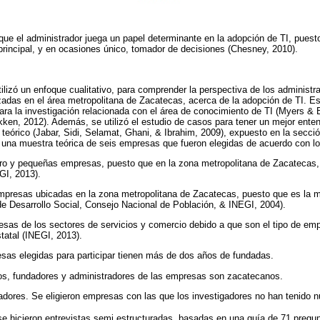
que el administrador juega un papel determinante en la adopción de TI, puest
rincipal, y en ocasiones único, tomador de decisiones (Chesney, 2010).
tilizó un enfoque cualitativo, para comprender la perspectiva de los administr
adas en el área metropolitana de Zacatecas, acerca de la adopción de TI. Es
para la investigación relacionada con el área de conocimiento de TI (Myers & 
en, 2012). Además, se utilizó el estudio de casos para tener un mejor ente
teórico (Jabar, Sidi, Selamat, Ghani, & Ibrahim, 2009), expuesto en la secció
 una muestra teórica de seis empresas que fueron elegidas de acuerdo con los
cro y pequeñas empresas, puesto que en la zona metropolitana de Zacatecas,
GI, 2013).
 empresas ubicadas en la zona metropolitana de Zacatecas, puesto que es la 
e Desarrollo Social, Consejo Nacional de Población, & INEGI, 2004).
resas de los sectores de servicios y comercio debido a que son el tipo de em
tatal (INEGI, 2013).
sas elegidas para participar tienen más de dos años de fundadas.
rios, fundadores y administradores de las empresas son zacatecanos.
gadores. Se eligieron empresas con las que los investigadores no han tenido nu
 se hicieron entrevistas semi estructuradas, basadas en una guía de 71 pregu