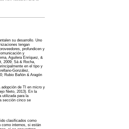
talen su desarrollo. Uno
anizaciones tengan
 proveedores, profundicen y
comunicación y
ema, Aguilera Enríquez, &
t, 2009; Sá & Rocha,
rincipalmente en el tipo y
rellano-González,
010; Rubio Bañón & Aragón
la adopción de TI en micro y
jo Nieto, 2013). En la
 utilizada para la
la sección cinco se
ido clasificados como
n como internos, si están