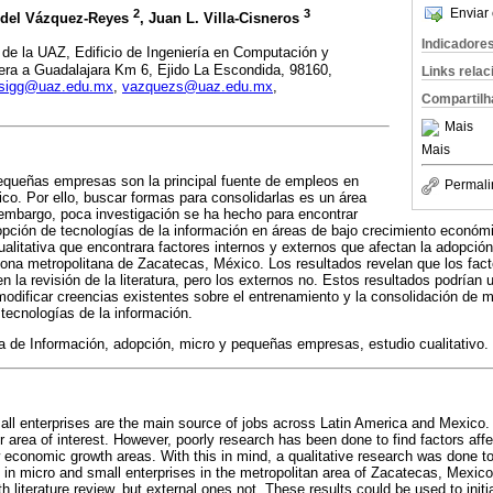
Enviar 
2
3
odel Vázquez-Reyes
, Juan L. Villa-Cisneros
Indicadore
 de la UAZ, Edificio de Ingeniería en Computación y
tera a Guadalajara Km 6, Ejido La Escondida, 98160,
Links rela
sigg@uaz.edu.mx
,
vazquezs@uaz.edu.mx
,
Compartilh
Mais
Mais
equeñas empresas son la principal fuente de empleos en
Permali
co. Por ello, buscar formas para consolidarlas es un área
 embargo, poca investigación se ha hecho para encontrar
opción de tecnologías de la información en áreas de bajo crecimiento económ
cualitativa que encontrara factores internos y externos que afectan la adopci
na metropolitana de Zacatecas, México. Los resultados revelan que los fact
 la revisión de la literatura, pero los externos no. Estos resultados podrían ut
modificar creencias existentes sobre el entrenamiento y la consolidación de
 tecnologías de la información.
a de Información, adopción, micro y pequeñas empresas, estudio cualitativo.
all enterprises are the main source of jobs across Latin America and Mexico
 area of interest. However, poorly research has been done to find factors affe
economic growth areas. With this in mind, a qualitative research was done to 
on in micro and small enterprises in the metropolitan area of Zacatecas, Mexic
ith literature review, but external ones not. These results could be used to ini