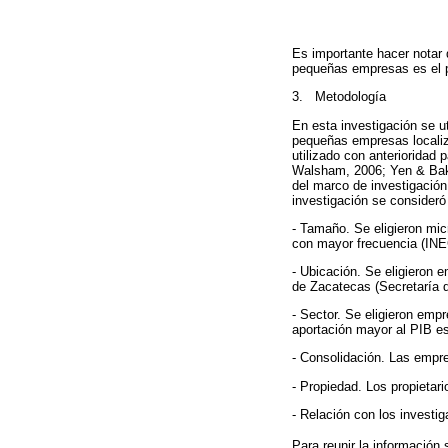
Es importante hacer notar 
pequeñas empresas es el p
3. Metodología
En esta investigación se u
pequeñas empresas localiz
utilizado con anterioridad 
Walsham, 2006; Yen & Bakk
del marco de investigación 
investigación se consideró
- Tamaño. Se eligieron mi
con mayor frecuencia (INE
- Ubicación. Se eligieron
de Zacatecas (Secretaría d
- Sector. Se eligieron emp
aportación mayor al PIB es
- Consolidación. Las empre
- Propiedad. Los propieta
- Relación con los investi
Para reunir la información