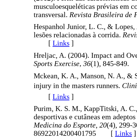
musculoesqueléticas prévias em co
transversal.
Revista Brasileira de 
Hespanhol Junior, L. C., & Lopes, 
lesões relacionadas à corrida.
Revi
[
Links
]
Hreljac, A. (2004). Impact and Ove
Sports Exercise,
36
(1), 845-84
Mckean, K. A., Manson, N. A., & S
injury in the masters runners.
Clin
[
Links
]
Purim, K. S. M., KappTitski, A. C.,
desportivas e cutâneas em adeptos 
Medicina do Esporte
,
20
(4), 299-
86922014200401795 [
Links
]