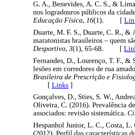
G. A., Benevides, A. C. S., & Lima,
nos logradouros públicos da cidad
Educação Física, 16
(1). [
Lin
Duarte, M. F. S., Duarte, C. R., & 
maratonistas brasileiros – quem s
Desportivo
,
3
(1), 65-68. [
Lin
Fernandes, D., Lourenço, T. F., & 
lesões em corredores de rua amado
Brasileira de Prescrição e Fisiolo
[
Links
]
Gonçalves, D., Sties, S. W., Andrea
Oliveira, C. (2016). Prevalência de
associados: revisão sistemática.
Ci
Hespanhol Junior, L. C., Costa, L. 
(2012). Perfil das características