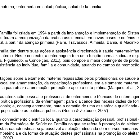
 materna; enfermería en salud pública; salud de la familia.
Família foi criada em 1994 a partir da implantação e implementação do Sist
os foram a reorganização da prática assistencial em novas bases e critérios 
il, a partir da atenção primária (Paim, Travassos, Almeida, Bahia, & Macinko
ília têm dentre suas ações a assistência direcionada à saúde materno-infan
aterno. Neste contexto, a enfermagem tem uma função normalizadora e regul
, Figueiredo, & Conceição, 2011), pois compõe o maior contingente de profis
istência ao indivíduo, família e comunidade, atuando no campo da promoção
tações sobre aleitamento materno repassadas pelos profissionais de saúde à
soal em amamentação, da capacitação profissional em aleitamento materno 
ia para atuar na promoção, proteção e apoio a esta prática (Marques et al., 
aracterização pessoal e profissional de enfermeiros e técnicos de enfermag
 a prática profissional da enfermagem; para o alcance das necessidades de f
ionais; e, consequentemente, para a garantia de uma assistência qualificada
população e as políticas públicas (Rocha & Zeitoune, 2007).
conhecimento científico local quanto à caracterização pessoal, profissional 
em da Estratégia de Saúde da Família no que se refere à promoção do aleita
estas características seja possível a seleção adequada de recursos humanos
ompetência e da forma de atuação destes profissionais na promoção do aleit
, 2007).