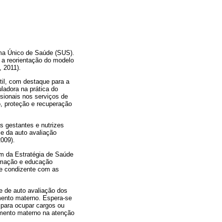
ema Único de Saúde (SUS).
e a reorientação do modelo
, 2011).
til, com destaque para a
adora na prática do
sionais nos serviços de
, proteção e recuperação
s gestantes e nutrizes
e da auto avaliação
2009).
em da Estratégia de Saúde
ormação e educação
 e condizente com as
e de auto avaliação dos
mento materno. Espera-se
 para ocupar cargos ou
amento materno na atenção