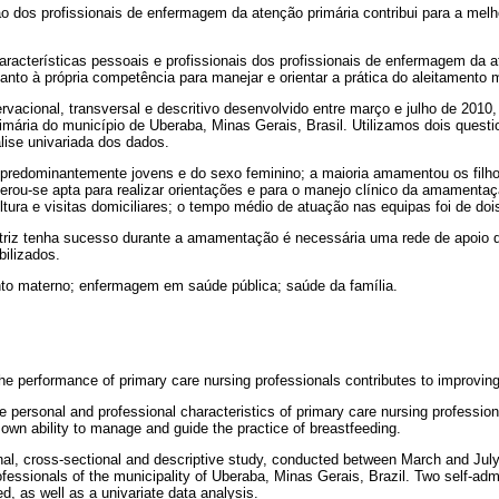
ão dos profissionais de enfermagem da atenção primária contribui para a melh
aracterísticas pessoais e profissionais dos profissionais de enfermagem da a
uanto à própria competência para manejar e orientar a prática do aleitamento 
rvacional, transversal e descritivo desenvolvido entre março e julho de 2010,
ária do município de Uberaba, Minas Gerais, Brasil. Utilizamos dois questio
álise univariada dos dados.
s predominantemente jovens e do sexo feminino; a maioria amamentou os filho
erou-se apta para realizar orientações e para o manejo clínico da amamentaçã
ltura e visitas domiciliares; o tempo médio de atuação nas equipas foi de doi
utriz tenha sucesso durante a amamentação é necessária uma rede de apoio qu
ilizados.
nto materno; enfermagem em saúde pública; saúde da família.
he performance of primary care nursing professionals contributes to improving
e personal and professional characteristics of primary care nursing professiona
 own ability to manage and guide the practice of breastfeeding.
nal, cross-sectional and descriptive study, conducted between March and July
ofessionals of the municipality of Uberaba, Minas Gerais, Brazil. Two self-adm
ed, as well as a univariate data analysis.