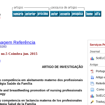
magem Referência
Serviços P
-0283
Journal
V no.5 Coimbra jun. 2015
SciELO
8
Artigo
ARTIGO DE INVESTIGAÇÃO
Portug
Artigo
 e competência em aleitamento materno dos profissionais
Referên
égia Saúde da Família
Como c
e and breastfeeding promotion of nursing professionals
tegy
SciELO
y competencia en lactancia materna de los profesionales
Traduç
tegia Salud de la Familia