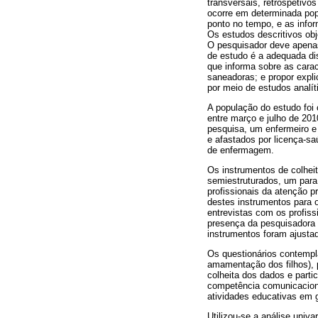
transversais, retrospetivo
ocorre em determinada pop
ponto no tempo, e as info
Os estudos descritivos obj
O pesquisador deve apenas
de estudo é a adequada dist
que informa sobre as cara
saneadoras; e propor expl
por meio de estudos analíti
A população do estudo foi
entre março e julho de 201
pesquisa, um enfermeiro e 
e afastados por licença-sa
de enfermagem.
Os instrumentos de colheit
semiestruturados, um para
profissionais da atenção p
destes instrumentos para o
entrevistas com os profis
presença da pesquisadora n
instrumentos foram ajustad
Os questionários contempl
amamentação dos filhos), 
colheita dos dados e parti
competência comunicacional
atividades educativas em gr
Utilizou-se a análise univa