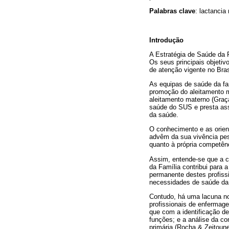
Palabras clave
: lactancia
Introdução
A Estratégia de Saúde da 
Os seus principais objetiv
de atenção vigente no Bras
As equipas de saúde da fam
promoção do aleitamento m
aleitamento materno (Graça
saúde do SUS e presta ass
da saúde.
O conhecimento e as orien
advêm da sua vivência pes
quanto à própria competênc
Assim, entende-se que a c
da Família contribui para
permanente destes profiss
necessidades de saúde da 
Contudo, há uma lacuna no 
profissionais de enfermag
que com a identificação d
funções; e a análise da c
primária (Rocha & Zeitoune