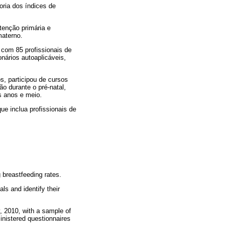
oria dos índices de
tenção primária e
materno.
 com 85 profissionais de
nários autoaplicáveis,
s, participou de cursos
o durante o pré-natal,
s anos e meio.
e inclua profissionais de
 breastfeeding rates.
ls and identify their
, 2010, with a sample of
inistered questionnaires