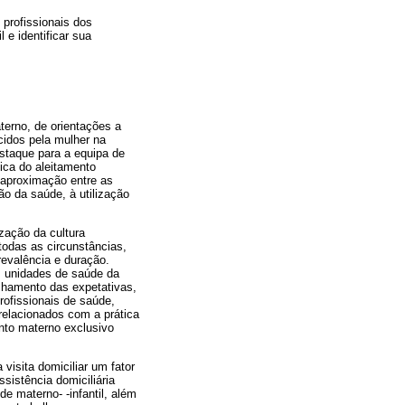
 profissionais dos
 e identificar sua
terno, de orientações a
cidos pela mulher na
staque para a equipa de
ica do aleitamento
 aproximação entre as
ão da saúde, à utilização
zação da cultura
todas as circunstâncias,
evalência e duração.
s unidades de saúde da
ilhamento das expetativas,
rofissionais de saúde,
relacionados com a prática
nto materno exclusivo
isita domiciliar um fator
sistência domiciliária
e materno- -infantil, além