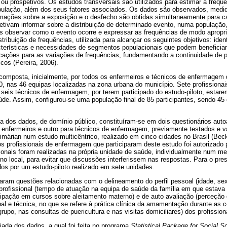
s ou prospetivos. Os estudos transversais são utilizados para estimar a fre
ulação, além dos seus fatores associados. Os dados são observados, medid
rmações sobre a exposição e o desfecho são obtidas simultaneamente para c
etivam informar sobre a distribuição de determinado evento, numa população,
 observar como o evento ocorre e expressar as frequências de modo apro­pri
ribuição de frequências, utilizada para alcançar os seguintes objetivos: ident
cterísticas e necessidades de segmentos populacionais que podem beneficiar
icações para as variações de frequências, fundamentando a continuidade de 
cos (Pereira, 2006).
 composta, inicialmente, por todos os enfermeiros e técnicos de enfermagem
0, nas 46 equipas localizadas na zona urbana do município. Sete profissiona
seis técnicos de enfermagem, por terem participado do estudo-piloto, estar
úde. Assim, configurou-se uma população final de 85 participantes, sendo 45
a dos dados, de domínio público, constituíram-se em dois questionários auto
 enfer­meiros e outro para técnicos de enfermagem, previamente testados e 
rimárian num estudo multi­cêntrico, realizado em cinco cidades no Brasil (Beck
s profissionais de enfermagem que participaram deste estudo foi autorizado 
sionais foram realizadas na própria unidade de saúde, individualmente num
o local, para evitar que discussões interferissem nas respostas. Para o pr
os por um estudo-piloto realizado em sete unidades.
aram questões relacionadas com o delineamento do perfil pessoal (idade, sex
profissional (tempo de atuação na equipa de saúde da família em que estava
cipação em cursos sobre aleitamento materno) e de auto avaliação (perceção 
 e técnica, no que se refere à prática clínica da amamentação durante as co
upo, nas consultas de puericultura e nas visitas domiciliares) dos profission
riada dos dados, a qual foi feita no programa
Statistical Package for Social S