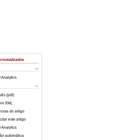
ersonalizados
 Analytics
uês (pdf)
 em XML
cias do artigo
itar este artigo
 Analytics
ão automática