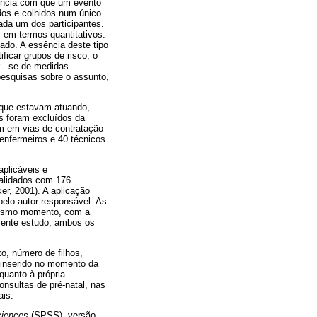
quência com que um evento
os e colhidos num único
ada um dos participantes.
 em termos quantitativos.
ado. A essência deste tipo
ificar grupos de risco, o
- -se de medidas
pesquisas sobre o assunto,
 que estavam atuando,
is foram excluídos da
em em vias de contratação
 enfermeiros e 40 técnicos
aplicáveis e
validados com 176
er, 2001). A aplicação
pelo autor responsável. As
 mesmo momento, com a
esente estudo, ambos os
o, número de filhos,
 inserido no momento da
quanto à própria
nsultas de pré-natal, nas
ais.
ciences
(SPSS), versão