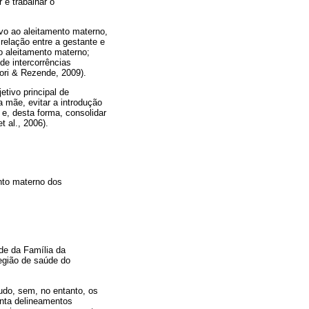
 e trabalhar o
vo ao aleitamento materno,
relação entre a gestante e
o aleitamento materno;
e intercorrências
ori & Rezende, 2009).
tivo principal de
a mãe, evitar a introdução
 e, desta forma, consolidar
 al., 2006).
ento materno dos
de da Família da
egião de saúde do
udo, sem, no entanto, os
enta delineamentos