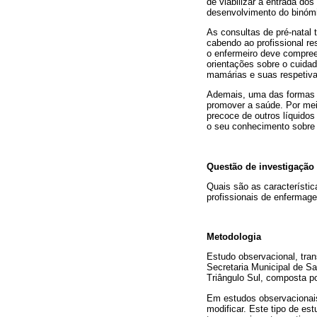
de viabilizar a entrada dos
desenvolvimento do binómio
As consultas de pré-natal
cabendo ao profissional r
o enfermeiro deve compree
orientações sobre o cuida
mamárias e suas respetiva
Ademais, uma das formas de
promover a saúde. Por meio
precoce de outros líquidos 
o seu conhecimento sobre o
Questão de investigação
Quais são as característic
profissionais de enfermag
Metodologia
Estudo observacional, tran
Secretaria Municipal de S
Triângulo Sul, composta po
Em estudos observacionais
modificar. Este tipo de es