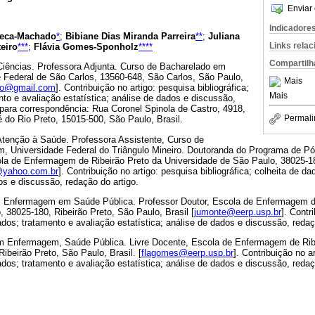
Enviar 
Indicadore
seca-Machado
*
;
Bibiane Dias Miranda Parreira
**
;
Juliana
Links rela
eiro
***
;
Flávia Gomes-Sponholz
****
Compartilh
iências. Professora Adjunta. Curso de Bacharelado em
Federal de São Carlos, 13560-648, São Carlos, São Paulo,
Mais
o@gmail.com
]. Contribuição no artigo: pesquisa bibliográfica;
Mais
nto e avaliação estatística; análise de dados e discussão,
 para correspondência: Rua Coronel Spinola de Castro, 4918,
Permali
 do Rio Preto, 15015-500, São Paulo, Brasil.
tenção à Saúde. Professora Assistente, Curso de
 Universidade Federal do Triângulo Mineiro. Doutoranda do Programa de 
a de Enfermagem de Ribeirão Preto da Universidade de São Paulo, 38025-18
@yahoo.com.br
]. Contribuição no artigo: pesquisa bibliográfica; colheita de d
dos e discussão, redação do artigo.
 Enfermagem em Saúde Pública. Professor Doutor, Escola de Enfermagem de
 38025-180, Ribeirão Preto, São Paulo, Brasil [
jumonte@eerp.usp.br
]. Contr
dados; tratamento e avaliação estatística; análise de dados e discussão, redaç
m Enfermagem, Saúde Pública. Livre Docente, Escola de Enfermagem de Ribe
ibeirão Preto, São Paulo, Brasil. [
flagomes@eerp.usp.br
]. Contribuição no a
dados; tratamento e avaliação estatística; análise de dados e discussão, redaç