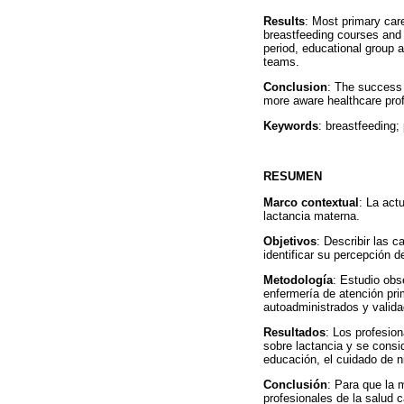
Results
: Most primary car
breastfeeding courses and 
period, educational group a
teams.
Conclusion
: The success 
more aware healthcare prof
Keywords
: breastfeeding; 
RESUMEN
Marco contextual
: La act
lactancia materna.
Objetivos
: Describir las 
identificar su percepción d
Metodología
: Estudio obs
enfermería de atención pri
autoadministrados y validad
Resultados
: Los profesio
sobre lactancia y se consi
educación, el cuidado de n
Conclusión
: Para que la 
profesionales de la salud 