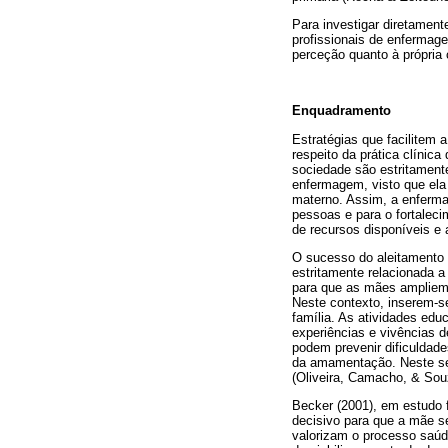
Para investigar diretament
profissionais de enfermage
perceção quanto à própria 
Enquadramento
Estratégias que facilitem 
respeito da prática clínic
sociedade são estritament
enfermagem, visto que ela
materno. Assim, a enfermag
pessoas e para o fortaleci
de recursos disponíveis e a
O sucesso do aleitamento 
estritamente relacionada a
para que as mães ampliem
Neste contexto, inserem-s
família. As atividades edu
experiências e vivências d
podem prevenir dificuldade
da amamentação. Neste sen
(Oliveira, Camacho, & Sou
Becker (2001), em estudo f
decisivo para que a mãe se
valorizam o processo saúde