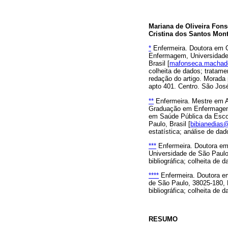
Mariana de Oliveira Fon
Cristina dos Santos Mont
*
Enfermeira. Doutora em C
Enfermagem, Universidade 
Brasil [
mafonseca.machad
colheita de dados; tratame
redação do artigo. Morada
apto 401. Centro. São José
**
Enfermeira. Mestre em A
Graduação em Enfermagem,
em Saúde Pública da Escol
Paulo, Brasil [
bibianedias
estatística; análise de da
***
Enfermeira. Doutora em
Universidade de São Paulo,
bibliográfica; colheita de 
****
Enfermeira. Doutora e
de São Paulo, 38025-180, R
bibliográfica; colheita de 
RESUMO