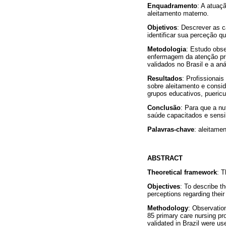
Enquadramento
: A atuaç
aleitamento materno.
Objetivos
: Descrever as c
identificar sua perceção q
Metodologia
: Estudo obse
enfermagem da atenção prim
validados no Brasil e a an
Resultados
: Profissionai
sobre aleitamento e consid
grupos educativos, puericu
Conclusão
: Para que a n
saúde capacitados e sensib
Palavras-chave
: aleitame
ABSTRACT
Theoretical framework
: T
Objectives
: To describe th
perceptions regarding their
Methodology
: Observatio
85 primary care nursing pr
validated in Brazil were us