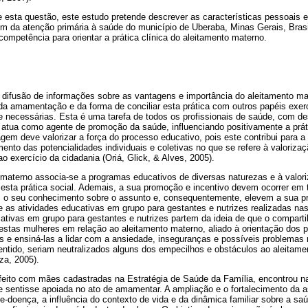
e esta questão, este estudo pretende descrever as características pessoais e
m da atenção primária à saúde do município de Uberaba, Minas Gerais, Brasil
competência para orientar a prática clínica do aleitamento materno.
a difusão de informações sobre as vantagens e importância do aleitamento ma
a da amamentação e da forma de conciliar esta prática com outros papéis exer
e necessárias. Esta é uma tarefa de todos os profissionais de saúde, com de
 atua como agente de promoção da saúde, influenciando positivamente a prát
em deve valorizar a força do processo educativo, pois este contribui para a
mento das potencialidades individuais e coletivas no que se refere à valorizaç
o exercício da cidadania (Oriá, Glick, & Alves, 2005).
materno associa-se a programas educativos de diversas naturezas e à valori
 esta prática social. Ademais, a sua promoção e incentivo devem ocorrer em 
 o seu conhecimento sobre o assunto e, consequentemente, elevem a sua pr
e as atividades educativas em grupo para gestantes e nutrizes realizadas na
cativas em grupo para gestantes e nutrizes partem da ideia de que o compart
estas mulheres em relação ao aleitamento materno, aliado à orientação dos p
s e ensiná-las a lidar com a ansiedade, inseguranças e possíveis problemas 
tido, seriam neutralizados alguns dos empecilhos e obstáculos ao aleitame
za, 2005).
eito com mães cadastradas na Estratégia de Saúde da Família, encontrou na v
 sentisse apoiada no ato de amamentar. A ampliação e o fortalecimento da as
-doença, a influência do contexto de vida e da dinâmica familiar sobre a saúd