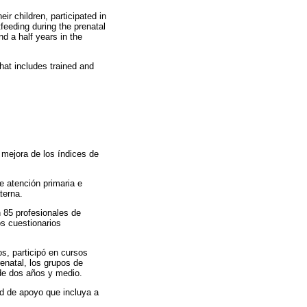
r children, participated in
feeding during the prenatal
d a half years in the
at includes trained and
 mejora de los índices de
e atención primaria e
terna.
n 85 profesionales de
os cuestionarios
s, participó en cursos
enatal, los grupos de
 de dos años y medio.
ed de apoyo que incluya a