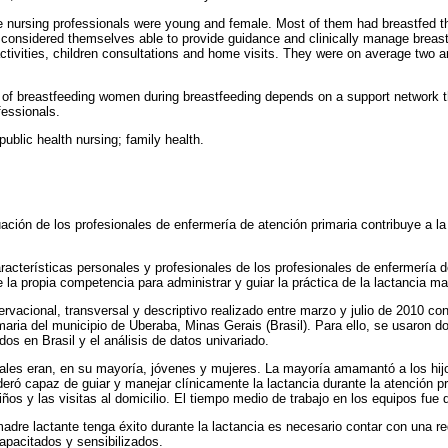
e nursing professionals were young and female. Most of them had breastfed thei
considered themselves able to provide guidance and clinically manage breast
ctivities, children consultations and home visits. They were on average two an
of breastfeeding women during breastfeeding depends on a support network th
essionals.
public health nursing; family health.
uación de los profesionales de enfermería de atención primaria contribuye a la
características personales y profesionales de los profesionales de enfermería d
e la propia competencia para administrar y guiar la práctica de la lactancia ma
ervacional, transversal y descriptivo realizado entre marzo y julio de 2010 co
maria del municipio de Uberaba, Minas Gerais (Brasil). Para ello, se usaron d
os en Brasil y el análisis de datos univariado.
nales eran, en su mayoría, jóvenes y mujeres. La mayoría amamantó a los hijo
deró capaz de guiar y manejar clínicamente la lactancia durante la atención pr
iños y las visitas al domicilio. El tiempo medio de trabajo en los equipos fue
madre lactante tenga éxito durante la lactancia es necesario contar con una r
capacitados y sensibilizados.