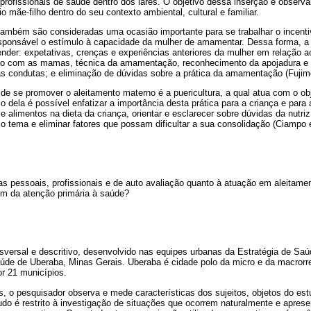
 profissionais de saúde dentro dos lares. O objetivo dessa inserção é observar
 mãe-filho dentro do seu contexto ambiental, cultural e familiar.
 também são consideradas uma ocasião importante para se trabalhar o incenti
esponsável o estímulo à capacidade da mulher de amamentar. Dessa forma, a 
nder: expetativas, crenças e experiências anteriores da mulher em relação a
do com as mamas, técnica da amamentação, reconhecimento da apojadura e d
s condutas; e eliminação de dúvidas sobre a prática da amamentação (Fujim
 se promover o aleitamento materno é a puericultura, a qual atua com o obje
 dela é possível enfatizar a importância desta prática para a criança e para 
e alimentos na dieta da criança, orientar e esclarecer sobre dúvidas da nutriz
 tema e eliminar fatores que possam dificultar a sua consolidação (Ciampo et
as pessoais, profissionais e de auto avaliação quanto à atuação em aleitam
em da atenção primária à saúde?
sversal e descritivo, desenvolvido nas equipes urbanas da Estratégia de Saú
aúde de Uberaba, Minas Gerais. Uberaba é cidade polo da micro e da macrorr
r 21 municípios.
, o pesquisador observa e mede características dos sujeitos, objetos do est
tudo é restrito à investigação de situações que ocorrem naturalmente e apres