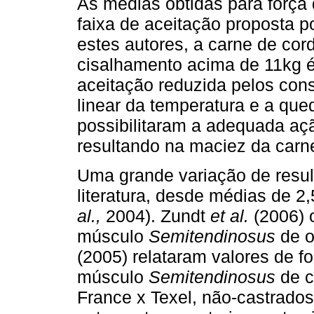
As médias obtidas para força
faixa de aceitação proposta p
estes autores, a carne de cor
cisalhamento acima de 11kg é
aceitação reduzida pelos cons
linear da temperatura e a que
possibilitaram a adequada açã
resultando na maciez da carn
Uma grande variação de resul
literatura, desde médias de 2
al.,
2004). Zundt
et al.
(2006) 
músculo
Semitendinosus
de o
(2005) relataram valores de f
músculo
Semitendinosus
de c
France x Texel, não-castrados