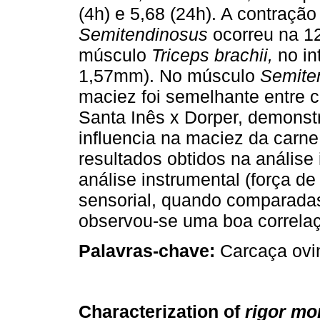
(4h) e 5,68 (24h). A contraç
Semitendinosus
ocorreu na 1
músculo
Triceps brachii,
no in
1,57mm). No músculo
Semite
maciez foi semelhante entre c
Santa Inês x Dorper, demonst
influencia na maciez da carne
resultados obtidos na análise
análise instrumental (força d
sensorial, quando comparadas
observou-se uma boa correlaçã
Palavras-chave:
Carcaça ovi
Characterization of
rigor mor