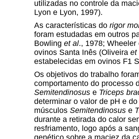
utilizadas no controle da mac
Lyon e Lyon, 1997).
As características do
rigor mor
foram estudadas em outros p
Bowling
et al
., 1978; Wheeler
ovinos Santa Inês (Oliveira
et
estabelecidas em ovinos F1 S
Os objetivos do trabalho foram
comportamento do processo 
Semitendinosus
e
Triceps bra
determinar o valor de pH e d
músculos
Semitendinosus
e
T
durante a retirada do calor s
resfriamento, logo após a sang
genético sobre a maciez da 