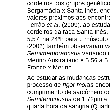
cordeiros dos grupos genético
Bergamácia x Santa Inês, enco
valores próximos aos encontra
Ferrão
et al
. (2009), ao estud
cordeiros da raça Santa Inês,
5,57, na 24ªh para o músculo
(2002) também observaram va
Semimembranosus
variando d
Merino Australiano e 5,56 a 5
France x Merino.
Ao estudar as mudanças estru
processo de
rigor mortis
encon
comprimento de sarcômero d
Semitendinosus
de 1,72µm e 
quarta hora da sangria (Quadr