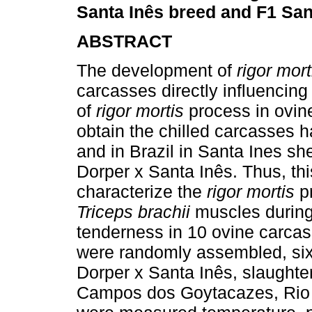
Santa Inês breed and F1 San
ABSTRACT
The development of
rigor mor
carcasses directly influencing
of
rigor mortis
process in ovine
obtain the chilled carcasses h
and in Brazil in Santa Ines sh
Dorper x Santa Inês. Thus, th
characterize the
rigor mortis
p
Triceps brachii
muscles during 
tenderness in 10 ovine carcas
were randomly assembled, six
Dorper x Santa Inês, slaught
Campos dos Goytacazes, Rio d