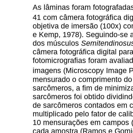
As lâminas foram fotografada
41 com câmera fotográfica dig
objetiva de imersão (100x) c
e Kemp, 1978). Seguindo-se a 
dos músculos
Semitendinosu
câmera fotográfica digital pa
fotomicrografias foram avalia
imagens (Microscopy Image 
mensurado o comprimento do 
sarcômeros, a fim de minimiz
sarcômeros foi obtido dividi
de sarcômeros contados em ca
multiplicado pelo fator de ca
10 mensurações em campos (fei
cada amostra (Ramos e Gomid