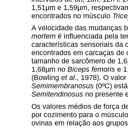
1,51µm e 1,59µm, respectiva
encontrados no músculo
Trice
A velocidade das mudanças b
mortem
é influenciada pela t
características sensoriais da
encontrados em carcaças de co
tamanho de sarcômero de 1,
1,68µm no
Biceps femoris
e 
(Bowling
et al
., 1978). O valo
Semimembranosus
(0ºC) est
Semitendinosus
no presente e
Os valores médios de força d
por cozimento para o múscul
ovinas em relação aos grupos