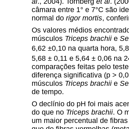
al
., 2004). Tornberg
et al
. (20
câmara entre 1° e 7°C são ide
normal do
rigor mortis
, confer
Os valores médios encontrad
músculos
Triceps brachii
e
Se
6,62 ±0,10 na quarta hora, 5,
5,68 ± 0,11 e 5,64 ± 0,06 na 2
comparações feitas pelo teste
diferença significativa (p > 0
músculos
Triceps brachii
e
Se
de tempo.
O declínio do pH foi mais ac
do que no
Triceps brachii
. O 
um maior percentual de fibras
que de fibras vermelhas (meta