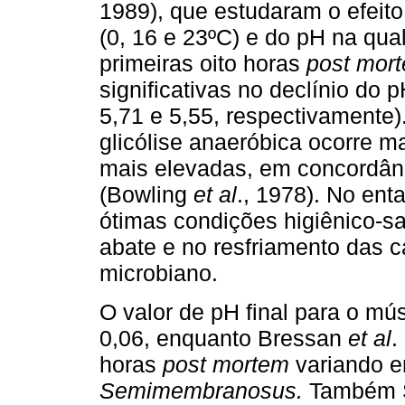
1989), que estudaram o efeito
(0, 16 e 23ºC) e do pH na qua
primeiras oito horas
post mor
significativas no declínio do
5,71 e 5,55, respectivamente)
glicólise anaeróbica ocorre 
mais elevadas, em concordân
(Bowling
et al
., 1978). No en
ótimas condições higiênico-sa
abate e no resfriamento das 
microbiano.
O valor de pH final para o mú
0,06, enquanto Bressan
et al
.
horas
post mortem
variando e
Semimembranosus.
Também 