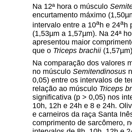
Na 12ª hora o músculo
Semit
encurtamento máximo (1,50µ
a
a
intervalo entre a 10
h e 24
h 
(1,53µm a 1,57µm). Na 24ª h
apresentou maior compriment
que o
Triceps brachii
(1,57µm)
Na comparação dos valores 
no músculo
Semitendinosus
n
0,05) entre os intervalos de t
relação ao músculo
Triceps b
significativa (p > 0,05) nos in
10h, 12h e 24h e 8 e 24h. Oli
e carneiros da raça Santa Inê
comprimento de sarcômero, 
intervalos de 8h, 10h, 12h e 