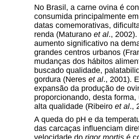
No Brasil, a carne ovina é co
consumida principalmente em 
datas comemorativas, dificul
renda (Maturano
et al
., 2002)
aumento significativo na dem
grandes centros urbanos (Fr
mudanças dos hábitos alimen
buscado qualidade, palatabil
gordura (Neres
et al
., 2001). 
expansão da produção de ovi
proporcionando, desta forma,
alta qualidade (Ribeiro
et al
.,
A queda do pH e da temperat
das carcaças influenciam dire
velocidade do
rigor mortis
é c