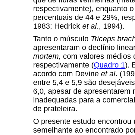
respectivamente), enquanto 
percentuais de 44 e 29%, res
1983; Hedrick
et al
., 1994).
Tanto o músculo
Triceps brac
apresentaram o declínio linea
mortem,
com valores médios de
respectivamente (
Quadro 1
).
acordo com Devine
et al
. (19
entre 5,4 e 5,9 são desejávei
6,0, apesar de apresentarem m
inadequadas para a comercial
de prateleira.
O presente estudo encontrou 
semelhante ao encontrado po