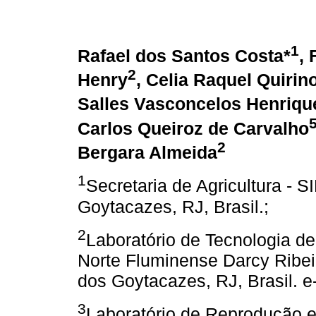
1
Rafael dos Santos Costa*
, 
2
Henry
, Celia Raquel Quirin
Salles Vasconcelos Henriqu
Carlos Queiroz de Carvalho
2
Bergara Almeida
1
Secretaria de Agricultura -
Goytacazes, RJ, Brasil.;
2
Laboratório de Tecnologia d
Norte Fluminense Darcy Ribe
dos Goytacazes, RJ, Brasil. e
3
Laboratório de Reprodução 