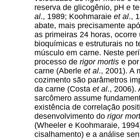
reserva de glicogênio, pH e 
al
., 1989; Koohmaraie
et al
., 
abate, mais precisamente apó
as primeiras 24 horas, ocorre
bioquímicas e estruturais no 
músculo em carne. Neste perí
processo de
rigor mortis
e por
carne (Aberle
et al
., 2001). A
cozimento são parâmetros imp
da carne (Costa
et al
., 2006)
sarcômero assume fundamenta
existência de correlação posi
desenvolvimento do
rigor mort
(Wheeler e Koohmaraie, 1994).
cisalhamento) e a análise sen