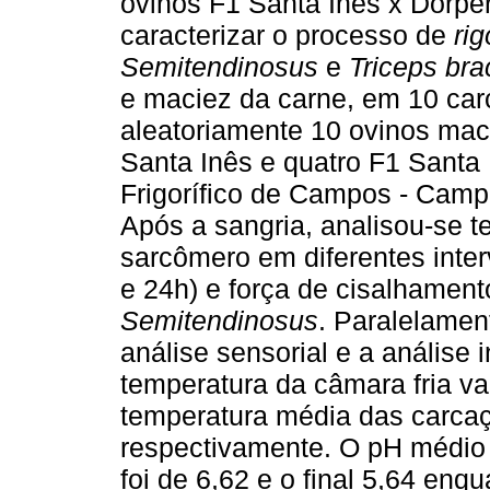
ovinos F1 Santa Inês x Dorper
caracterizar o processo de
ri
Semitendinosus
e
Triceps bra
e maciez da carne, em 10 car
aleatoriamente 10 ovinos mach
Santa Inês e quatro F1 Santa
Frigorífico de Campos - Camp
Após a sangria, analisou-se 
sarcômero em diferentes inter
e 24h) e força de cisalhamen
Semitendinosus
. Paralelament
análise sensorial e a análise
temperatura da câmara fria va
temperatura média das carcaç
respectivamente. O pH médio 
foi de 6,62 e o final 5,64 en