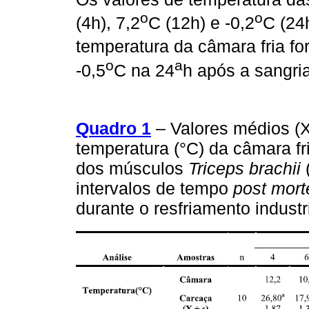
o
o
(4h), 7,2
C (12h) e -0,2
C (24
temperatura da câmara fria fo
o
a
-0,5
C na 24
h após a sangri
Quadro 1
– Valores médios (X
temperatura (°C) da câmara fr
dos músculos
Triceps brachii
intervalos de tempo
post mor
durante o resfriamento industri