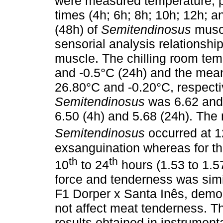
were measured temperature, p
times (4h; 6h; 8h; 10h; 12h; 
(48h) of
Semitendinosus
musc
sensorial analysis relationship
muscle. The chilling room tem
and -0.5°C (24h) and the mea
26.80°C and -0.20°C, respectiv
Semitendinosus
was 6.62 and 
6.50 (4h) and 5.68 (24h). The
Semitendinosus
occurred at 1
exsanguination whereas for t
th
th
10
to 24
hours (1.53 to 1.
force and tenderness was simi
F1 Dorper x Santa Inês, demon
not affect meat tenderness. T
results obtained in instrumenta