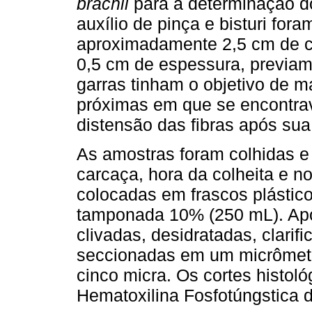
brachii
para a determinação 
auxílio de pinça e bisturi for
aproximadamente 2,5 cm de c
0,5 cm de espessura, previame
garras tinham o objetivo de 
próximas em que se encontrav
distensão das fibras após sua 
As amostras foram colhidas e
carcaça, hora da colheita e 
colocadas em frascos plástic
tamponada 10% (250 mL). Apó
clivadas, desidratadas, clarif
seccionadas em um micrômetr
cinco micra. Os cortes histol
Hematoxilina Fosfotúngstica 