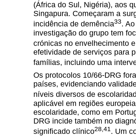
(África do Sul, Nigéria), aos 
Singapura. Começaram a surgi
33
incidência de demência
. A
investigação do grupo tem fo
crónicas no envelhecimento e
efetividade de serviços para
famílias, incluindo uma inter
Os protocolos 10/66‐DRG for
países, evidenciando validad
níveis diversos de escolarida
aplicável em regiões europei
escolaridade, como em Portug
DRG incide também no diagnós
28,41
significado clínico
. Um co